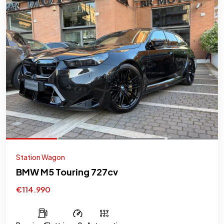
Station Wagon
BMW M5 Touring 727cv
€114.990