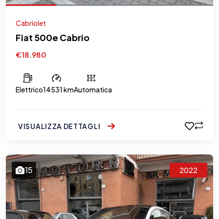
Cabriolet
Fiat 500e Cabrio
€18.980
Elettrico
14531 km
Automatica
VISUALIZZA DETTAGLI
15
2022