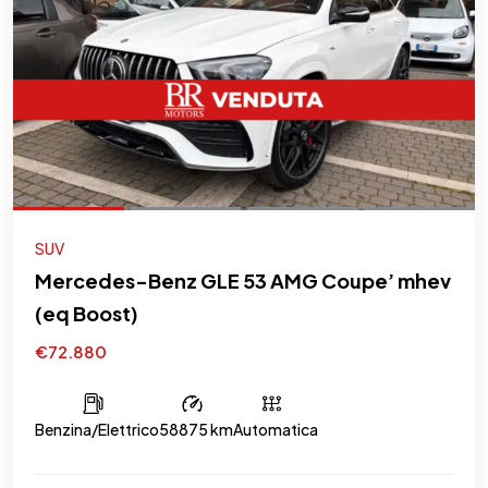
SUV
Mercedes-Benz GLE 53 AMG Coupe’ mhev
(eq Boost)
€72.880
Benzina/Elettrico
58875 km
Automatica