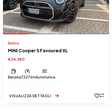
Berlina
MINI Cooper S Favoured XL
€34.980
Benzina
7327 km
Automatica
VISUALIZZA DETTAGLI