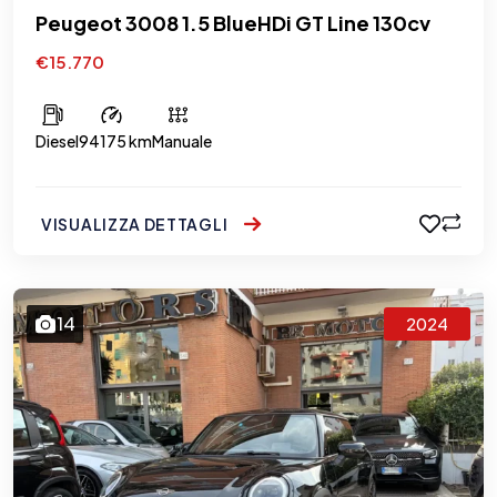
Peugeot 3008 1.5 BlueHDi GT Line 130cv
€15.770
Diesel
94175 km
Manuale
VISUALIZZA DETTAGLI
14
2024