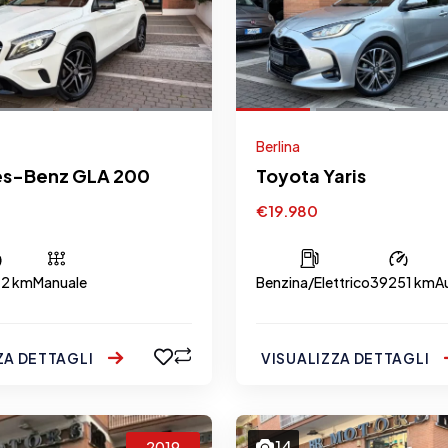
Berlina
s-Benz GLA 200
Toyota Yaris
€19.980
72 km
Manuale
Benzina/Elettrico
39251 km
A
ZA DETTAGLI
VISUALIZZA DETTAGLI
14
2019