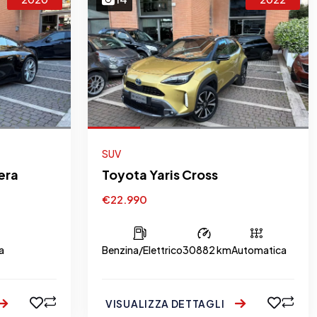
SUV
era
Toyota Yaris Cross
€22.990
a
Benzina/Elettrico
30882 km
Automatica
VISUALIZZA DETTAGLI