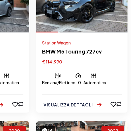
Station Wagon
BMW M5 Touring 727cv
€114.990
utomatica
Benzina/Elettrico
0
Automatica
VISUALIZZA DETTAGLI
14
2020
2022