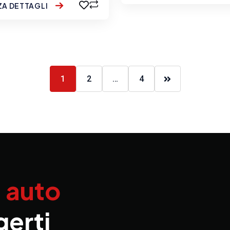
ZA DETTAGLI
1
2
…
4
a auto
gerti