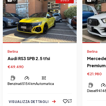
Berlina
Berlina
Audi RS3 SPB 2.5 tfsi
Mercede
Premium
€49.490
€21.980
Benzina
65154 km
Automatica
Diesel
9414
VISUALIZZA DETTAGLI