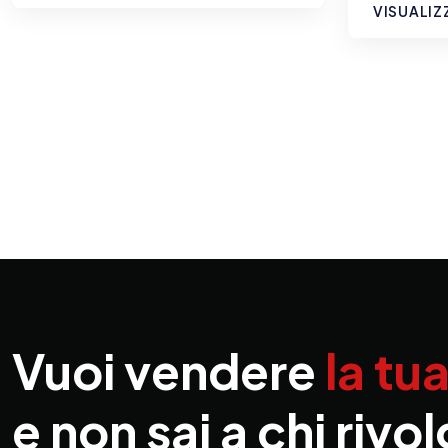
VISUALIZ
Vuoi vendere
la tu
e non sai a chi rivol