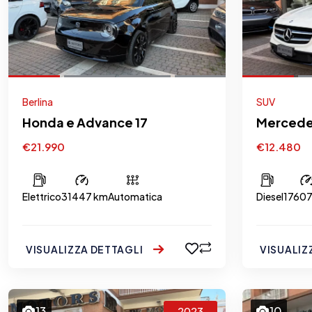
Berlina
SUV
Honda e Advance 17
Mercede
€21.990
€12.480
Elettrico
31447 km
Automatica
Diesel
1760
VISUALIZZA DETTAGLI
VISUALIZ
13
10
2023