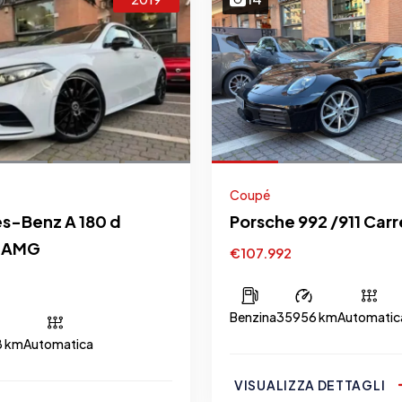
Coupé
s-Benz A 180 d
Porsche 992 /911 Carr
 AMG
€107.992
Benzina
35956 km
Automatic
8 km
Automatica
VISUALIZZA DETTAGLI