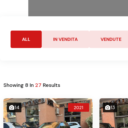
ALL
IN VENDITA
VENDUTE
Showing
8
In
27
Results
14
13
2021