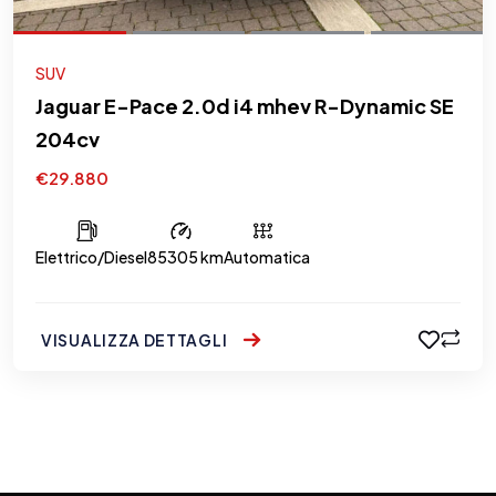
SUV
Jaguar E-Pace 2.0d i4 mhev R-Dynamic SE
204cv
€29.880
Elettrico/Diesel
85305 km
Automatica
VISUALIZZA DETTAGLI