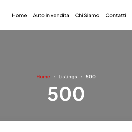
Home
Auto in vendita
Chi Siamo
Contatti
Home
Listings
500
500