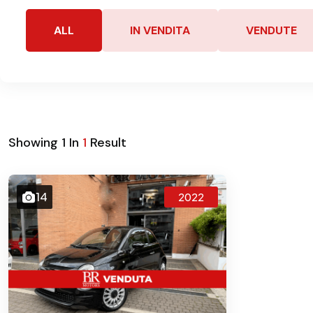
ALL
IN VENDITA
VENDUTE
Showing
1
In
1
Result
14
2022