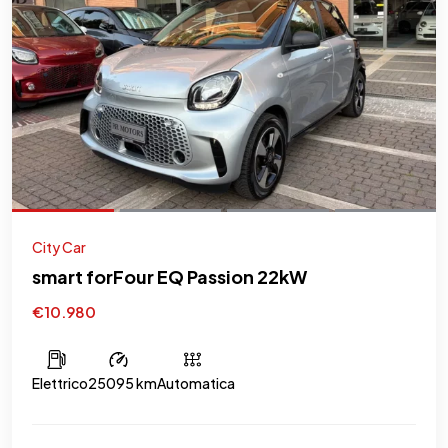
City Car
smart forFour EQ Passion 22kW
€10.980
Elettrico
25095 km
Automatica