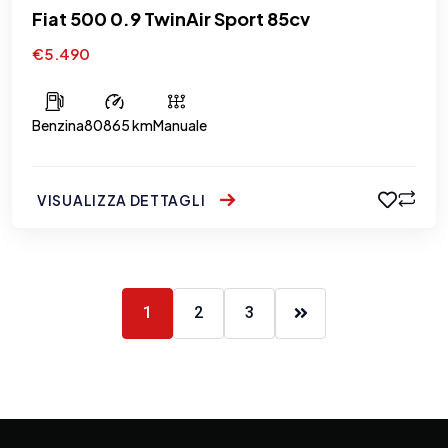
Fiat 500 0.9 TwinAir Sport 85cv
€5.490
Benzina
80865 km
Manuale
VISUALIZZA DETTAGLI
1
2
3