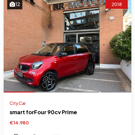
12
2018
City Car
smart forFour 90cv Prime
€14.980