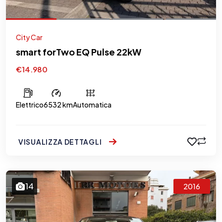
City Car
smart forTwo EQ Pulse 22kW
€14.980
Elettrico
6532 km
Automatica
VISUALIZZA DETTAGLI
14
2016