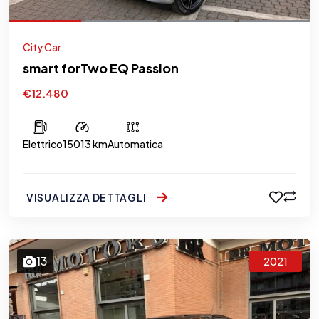
City Car
smart forTwo EQ Passion
€12.480
Elettrico
15013 km
Automatica
VISUALIZZA DETTAGLI
13
2021