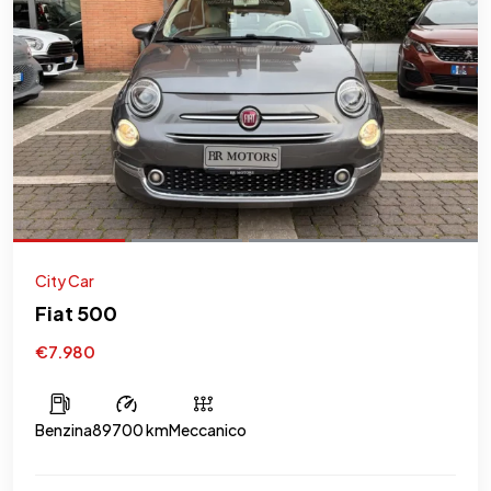
City Car
Fiat 500
€7.980
Benzina
89700 km
Meccanico