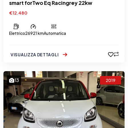
smart forTwo Eq Racingrey 22kw
€12.480
Elettrico
26921 km
Automatica
VISUALIZZA DETTAGLI
13
2019