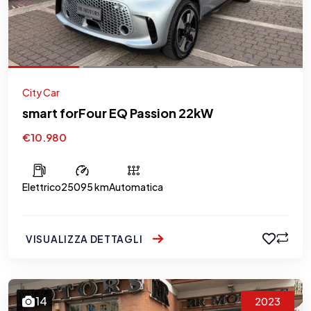
City Car
smart forFour EQ Passion 22kW
€10.980
Elettrico
25095 km
Automatica
VISUALIZZA DETTAGLI
14
2023