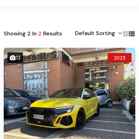
Default Sorting
Showing
2
In
2
Results
13
2023