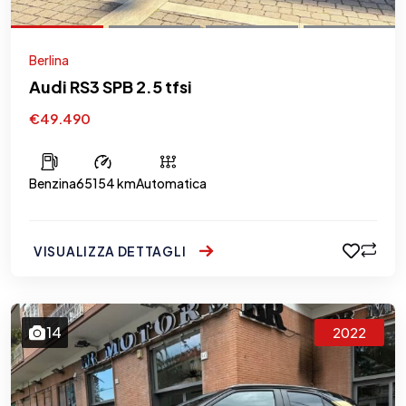
Berlina
Audi RS3 SPB 2.5 tfsi
€49.490
Benzina
65154 km
Automatica
VISUALIZZA DETTAGLI
14
2022