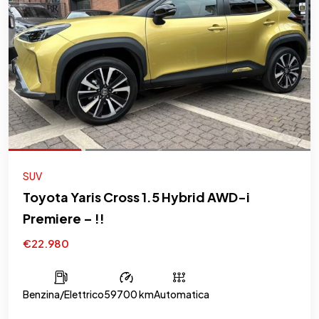
SUV
Toyota Yaris Cross 1.5 Hybrid AWD-i
Premiere – !!
€22.980
Benzina/Elettrico
59700 km
Automatica