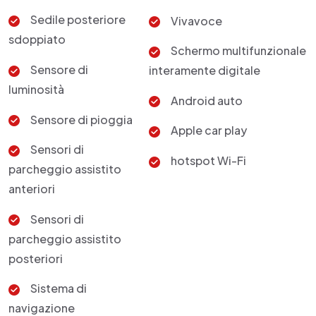
Sedile posteriore
Vivavoce
sdoppiato
Schermo multifunzionale
Sensore di
interamente digitale
luminosità
Android auto
Sensore di pioggia
Apple car play
Sensori di
hotspot Wi-Fi
parcheggio assistito
anteriori
Sensori di
parcheggio assistito
posteriori
Sistema di
navigazione