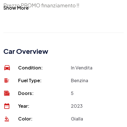
Prezzo PROMO finanziamento !!
Show More
Car Overview
Condition:
In Vendita
Fuel Type:
Benzina
Doors:
5
Year:
2023
Color:
Gialla