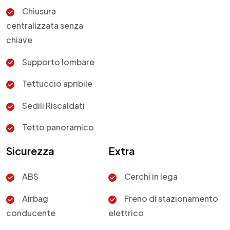
Chiusura
centralizzata senza
chiave
Supporto lombare
Tettuccio apribile
Sedili Riscaldati
Tetto panoramico
Sicurezza
Extra
ABS
Cerchi in lega
Airbag
Freno di stazionamento
conducente
elettrico