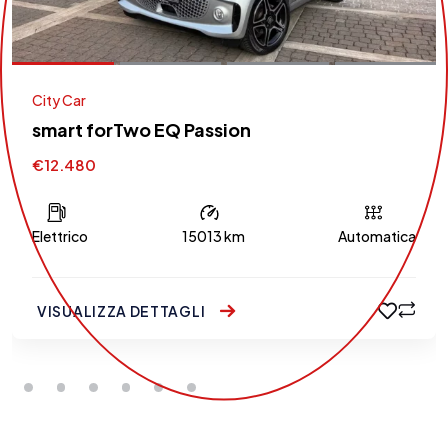
City Car
smart forTwo EQ Passion
€12.480
Elettrico
15013 km
Automatica
VISUALIZZA DETTAGLI