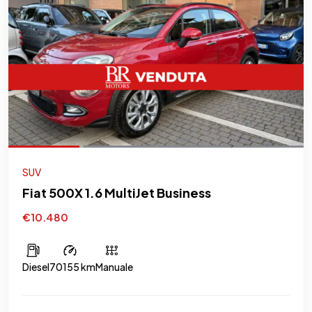
SUV
Fiat 500X 1.6 MultiJet Business
€10.480
Diesel
70155 km
Manuale