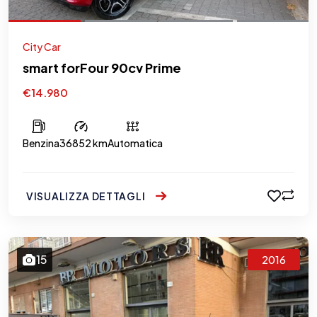
City Car
smart forFour 90cv Prime
€14.980
Benzina
36852 km
Automatica
VISUALIZZA DETTAGLI
15
2016