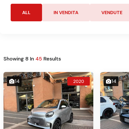
ALL
IN VENDITA
VENDUTE
Showing
8
In
45
Results
14
14
2020