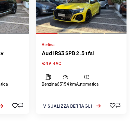
Berlina
cv
Audi RS3 SPB 2.5 tfsi
€49.490
tica
Benzina
65154 km
Automatica
VISUALIZZA DETTAGLI