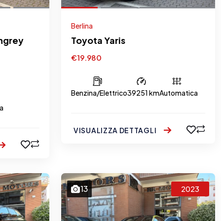
Berlina
ngrey
Toyota Yaris
€19.980
Benzina/Elettrico
39251 km
Automatica
a
VISUALIZZA DETTAGLI
13
2023