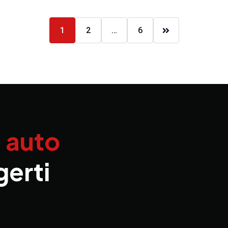
1
2
…
6
a auto
gerti