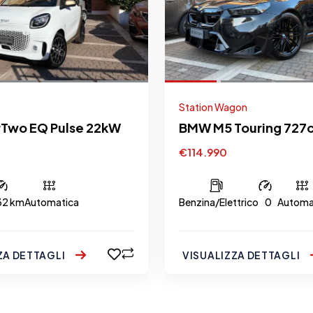
Station Wagon
rTwo EQ Pulse 22kW
BMW M5 Touring 727
€114.990
32 km
Automatica
Benzina/Elettrico
0
Automa
ZA DETTAGLI
VISUALIZZA DETTAGLI