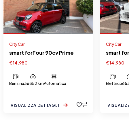
City Car
City Car
smart forFour 90cv Prime
smart fo
€14.980
€14.980
Benzina
36852 km
Automatica
Elettrico
65
VISUALIZZA DETTAGLI
VISUALIZ