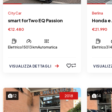
City Car
Berlina
smart forTwo EQ Passion
Honda e 
€12.480
€21.990
Elettrico
15013 km
Automatica
Elettrico
31
VISUALIZZA DETTAGLI
VISUALIZ
12
14
2018