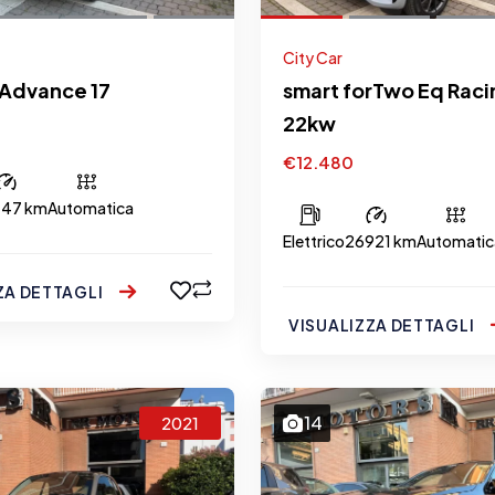
City Car
Advance 17
smart forTwo Eq Raci
22kw
€12.480
447 km
Automatica
Elettrico
26921 km
Automatic
ZA DETTAGLI
VISUALIZZA DETTAGLI
14
2021