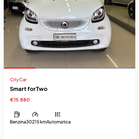
City Car
Smart forTwo
€15.880
Benzina
30215 km
Automatica