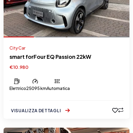
City Car
smart forFour EQ Passion 22kW
€10.980
Elettrico
25095 km
Automatica
VISUALIZZA DETTAGLI