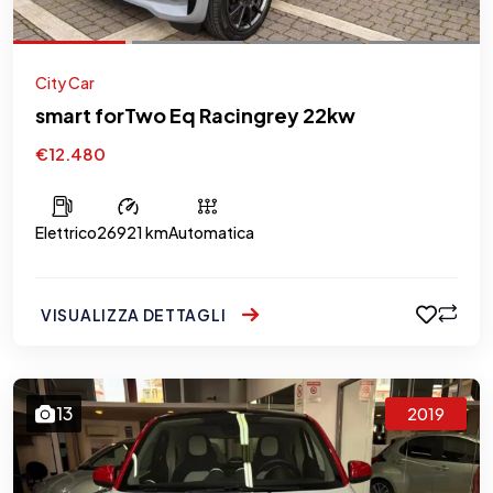
City Car
smart forTwo Eq Racingrey 22kw
€12.480
Elettrico
26921 km
Automatica
VISUALIZZA DETTAGLI
13
2019