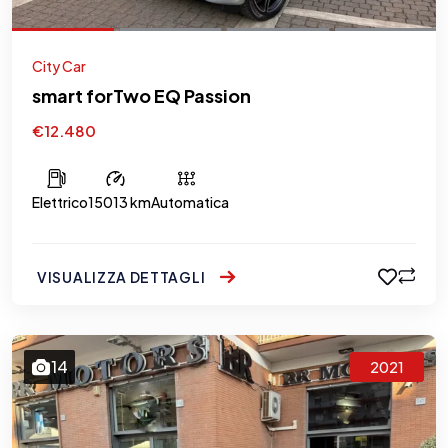
City Car
smart forTwo EQ Passion
€12.480
Elettrico
15013 km
Automatica
VISUALIZZA DETTAGLI
14
2021