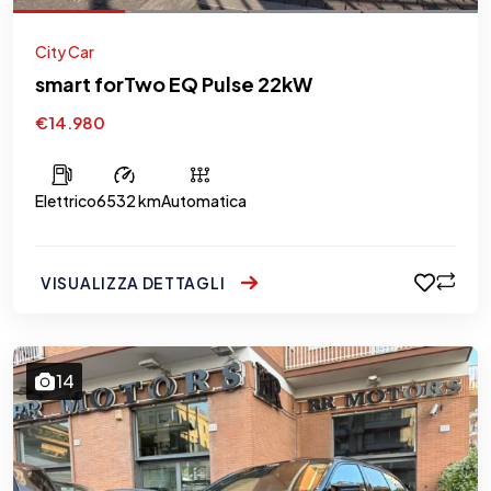
City Car
smart forTwo EQ Pulse 22kW
€14.980
Elettrico
6532 km
Automatica
VISUALIZZA DETTAGLI
14