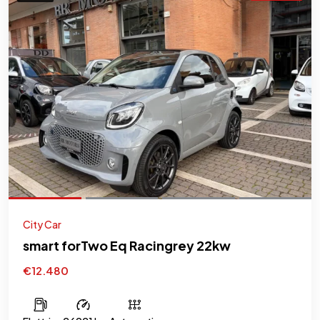
City Car
smart forTwo Eq Racingrey 22kw
€12.480