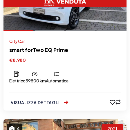
City Car
smart forTwo EQ Prime
€8.980
Elettrico
39800 km
Automatica
VISUALIZZA DETTAGLI
14
2021