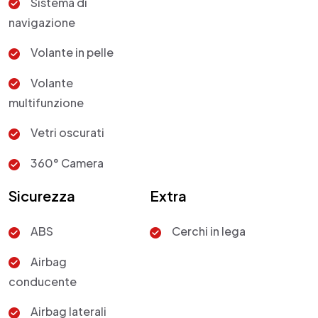
Sistema di
navigazione
Volante in pelle
Volante
multifunzione
Vetri oscurati
360° Camera
Sicurezza
Extra
ABS
Cerchi in lega
Airbag
conducente
Airbag laterali