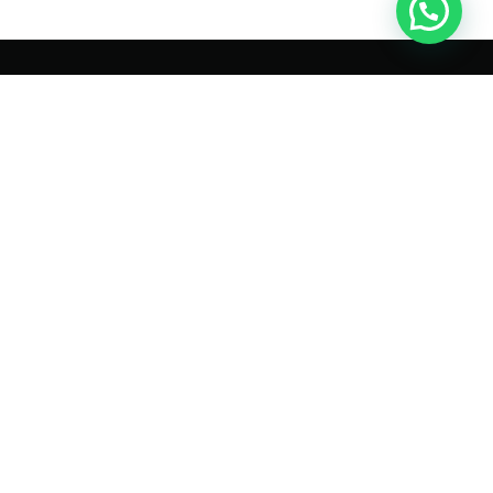
Vuoi vendere
la tua auto
e non sai a chi rivolgerti ?
RICHIEDI QUOTAZIONE