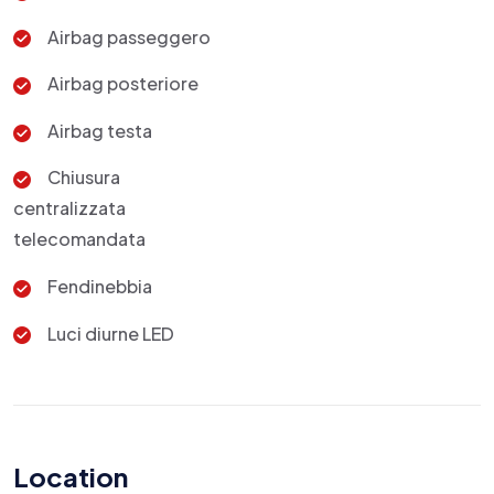
Airbag passeggero
Airbag posteriore
Airbag testa
Chiusura
centralizzata
telecomandata
Fendinebbia
Luci diurne LED
Location