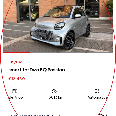
City Car
smart forTwo EQ Passion
€12.480
Elettrico
15013 km
Automatica