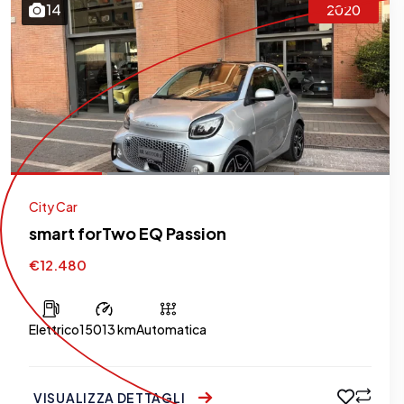
14
2020
City Car
smart forTwo EQ Passion
€12.480
Elettrico
15013 km
Automatica
VISUALIZZA DETTAGLI