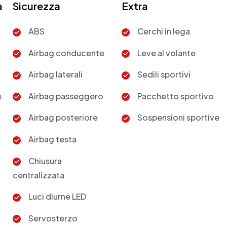
a
Sicurezza
Extra
ABS
Cerchi in lega
Airbag conducente
Leve al volante
Airbag laterali
Sedili sportivi
e
Airbag passeggero
Pacchetto sportivo
Airbag posteriore
Sospensioni sportive
Airbag testa
Chiusura
centralizzata
Luci diurne LED
Servosterzo