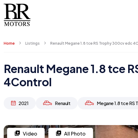
Home
Listings
Renault Megane 1.8 tce RS Trophy 300cv edc 4C
Renault Megane 1.8 tce 
4Control
2021
Renault
Megane 1.8 tce RS 
Video
All Photo