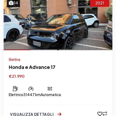
14
2021
Berlina
Honda e Advance 17
€21.990
Elettrico
31447 km
Automatica
VISUALIZZA DETTAGLI