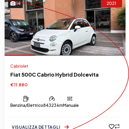
14
2021
Cabriolet
Fiat 500C Cabrio Hybrid Dolcevita
€11.880
Benzina/Elettrico
84323 km
Manuale
VISUALIZZA DETTAGLI