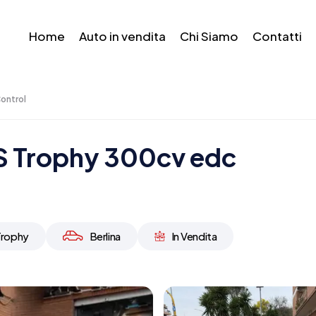
Home
Auto in vendita
Chi Siamo
Contatti
ontrol
RS Trophy 300cv edc
Trophy
Berlina
In Vendita