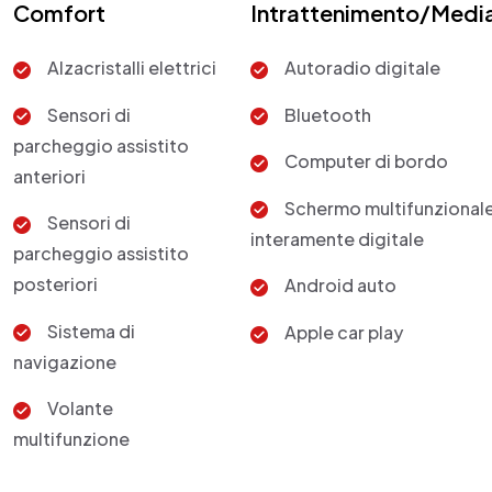
Comfort
Intrattenimento/Medi
Alzacristalli elettrici
Autoradio digitale
Sensori di
Bluetooth
parcheggio assistito
Computer di bordo
anteriori
Schermo multifunzional
Sensori di
interamente digitale
parcheggio assistito
posteriori
Android auto
Sistema di
Apple car play
navigazione
Volante
multifunzione