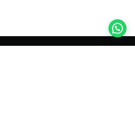
Vuoi vendere
la tua auto
e non sai a chi rivolgerti ?
RICHIEDI QUOTAZIONE