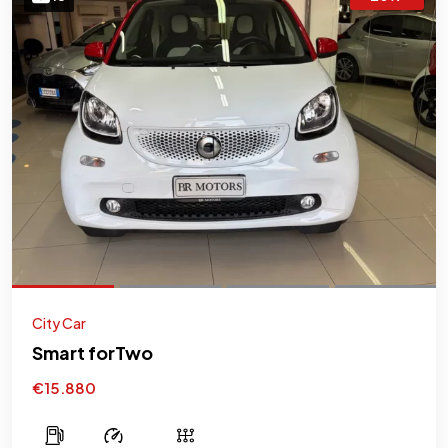
City Car
Smart forTwo
€15.880