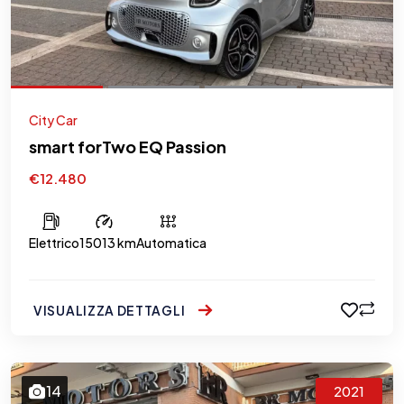
City Car
smart forTwo EQ Passion
€12.480
Elettrico
15013 km
Automatica
VISUALIZZA DETTAGLI
14
2021