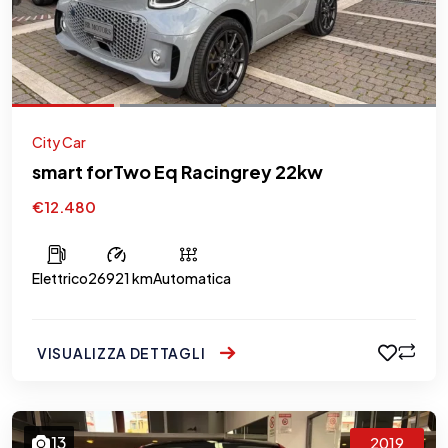
City Car
smart forTwo Eq Racingrey 22kw
€12.480
Elettrico
26921 km
Automatica
VISUALIZZA DETTAGLI
13
2019