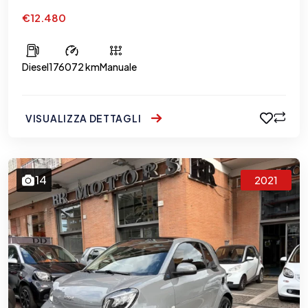
€12.480
Diesel
176072 km
Manuale
VISUALIZZA DETTAGLI
14
2021