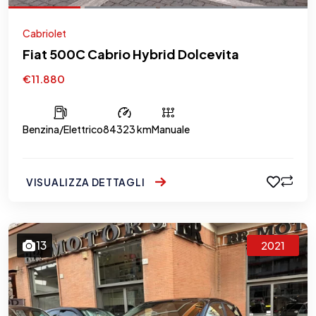
Cabriolet
Fiat 500C Cabrio Hybrid Dolcevita
€11.880
Benzina/Elettrico
84323 km
Manuale
VISUALIZZA DETTAGLI
13
2021