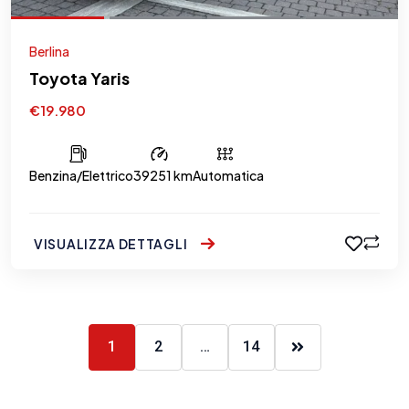
Berlina
Toyota Yaris
€19.980
Benzina/Elettrico
39251 km
Automatica
VISUALIZZA DETTAGLI
1
2
…
14