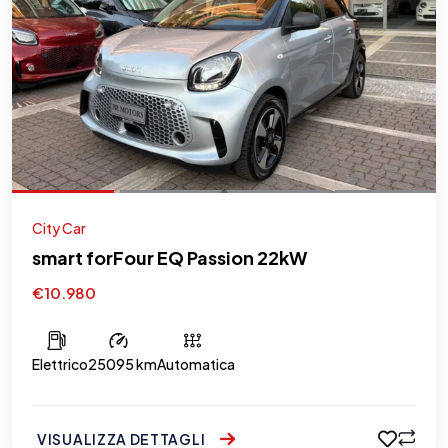
City Car
smart forFour EQ Passion 22kW
€10.980
Elettrico
25095 km
Automatica
VISUALIZZA DETTAGLI