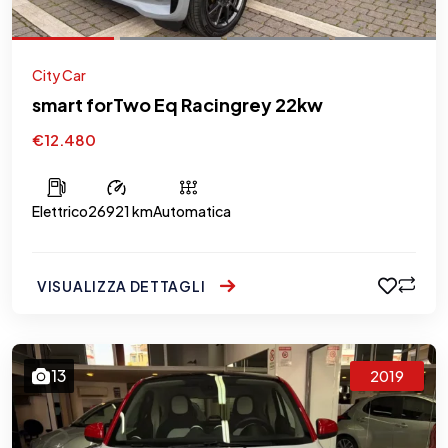
City Car
smart forTwo Eq Racingrey 22kw
€12.480
Elettrico
26921 km
Automatica
VISUALIZZA DETTAGLI
13
2019